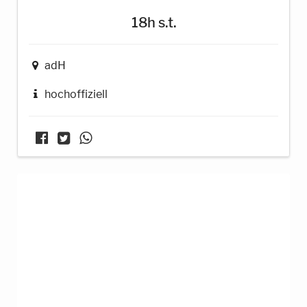
18h s.t.
adH
hochoffiziell