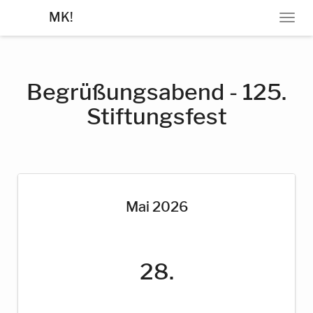
MK!
N
A
V
I
G
Begrüßungsabend - 125.
A
Stiftungsfest
T
I
O
N
Mai 2026
28.