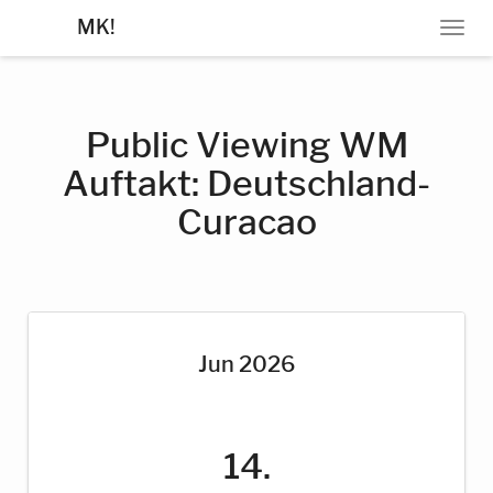
MK!
N
A
V
I
G
Public Viewing WM
A
Auftakt: Deutschland-
T
I
Curacao
O
N
Jun 2026
14.