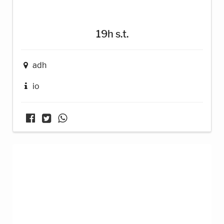
19h s.t.
adh
io